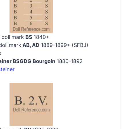
doll mark
BS
1840+
doll mark
AB, AD
1889-1899+ (SFBJ)
s
einer BSGDG Bourgoin
1880-1892
Steiner