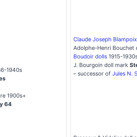
Claude Joseph Blampoix
Adolphe-Henri Bouchet 
Boudoir dolls
1915-1930
J. Bourgoin doll mark
St
836-1940s
– successor of
Jules N. 
es
ore 1900s+
ly 64