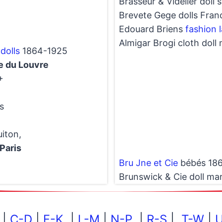
Brasseur & Videlier doll
Brevete Gege dolls Fran
Edouard Briens
fashion l
Almigar Brogi cloth doll
dolls
1864-1925
ue du Louvre
+
s
iton,
Paris
Bru Jne et Cie
bébés 186
Brunswick & Cie doll ma
|
C-D
|
F-K
|
L-M
|
N-P
|
R-S
|
T-W
|