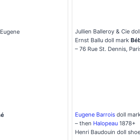
Jullien Balleroy & Cie do
o Eugene
Ernst Ballu doll mark
Béb
– 76 Rue St. Dennis, Pari
Eugene Barrois
doll mar
sé
– then
Halopeau
1878+
Henri Baudouin doll sho