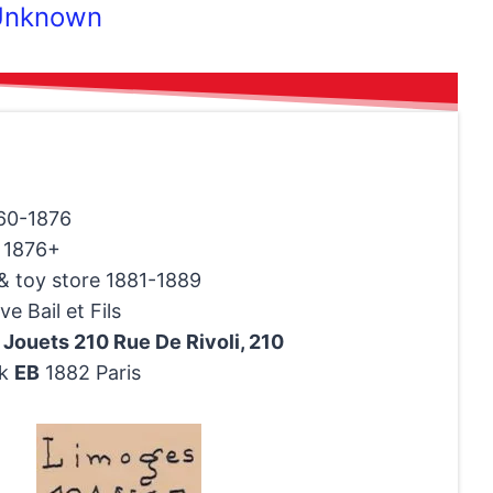
Unknown
60-1876
d 1876+
 & toy store 1881-1889
e Bail et Fils
 Jouets 210 Rue De Rivoli, 210
rk
EB
1882 Paris