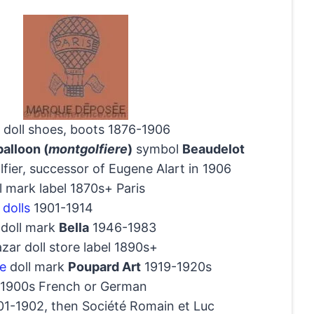
 doll shoes, boots 1876-1906
balloon (
montgolfiere
)
symbol
Beaudelot
fier, successor of Eugene Alart in 1906
l mark label 1870s+ Paris
dolls
1901-1914
 doll mark
Bella
1946-1983
ar doll store label 1890s+
e
doll mark
Poupard Art
1919-1920s
-1900s French or German
901-1902, then Société Romain et Luc