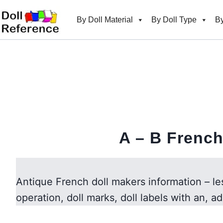
Skip
to
By Doll Material
By Doll Type
By
content
A – B
French 
Antique French doll makers information – l
operation, doll marks, doll labels with an, ad