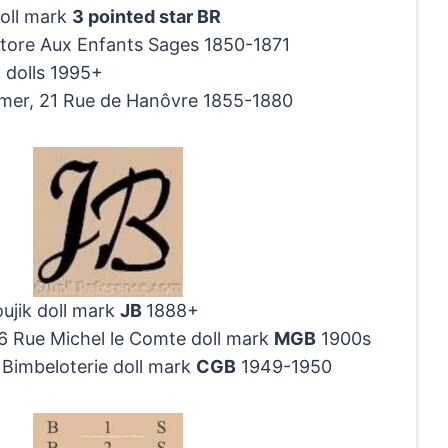
oll mark
3 pointed star BR
 store Aux Enfants Sages 1850-1871
 dolls 1995+
umer, 21 Rue de Hanôvre 1855-1880
ujik doll mark
JB
1888+
16 Rue Michel le Comte doll mark
MGB
1900s
 Bimbeloterie doll mark
CGB
1949-1950