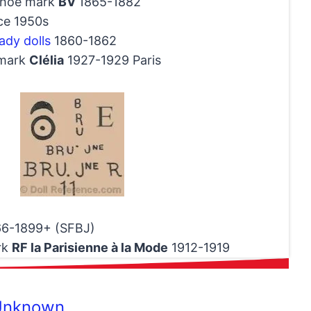
 shoe mark
BV
1865-1882
ce 1950s
ady dolls
1860-1862
 mark
Clélia
1927-1929 Paris
6-1899+ (SFBJ)
rk
RF la Parisienne à la Mode
1912-1919
Unknown