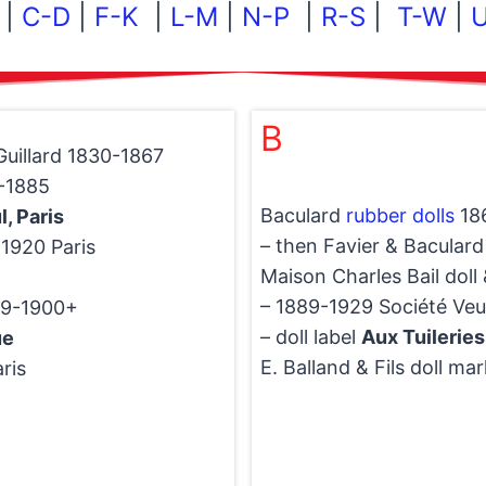
|
C-D
|
F-K
|
L-M
|
N-P
|
R-S
|
T-W
|
B
 Guillard 1830-1867
4-1885
Baculard
rubber dolls
18
, Paris
– then Favier & Bacular
1920 Paris
Maison Charles Bail doll
– 1889-1929 Société Veuv
79-1900+
– doll label
Aux Tuileries
ue
E. Balland & Fils doll ma
ris