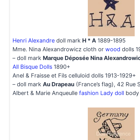
Henri Alexandre
doll mark
H * A
1889-1895
Mme. Nina Alexandrowicz cloth or
wood
dolls 1
– doll mark
Marque Déposée Nina Alexandrowic
All Bisque Dolls
1890+
Anel & Fraisse et Fils celluloid dolls 1913-1929+
– doll mark
Au Drapeau
(France’s flag), 42 Rue 
Albert & Marie Anqueulle
fashion Lady doll
body