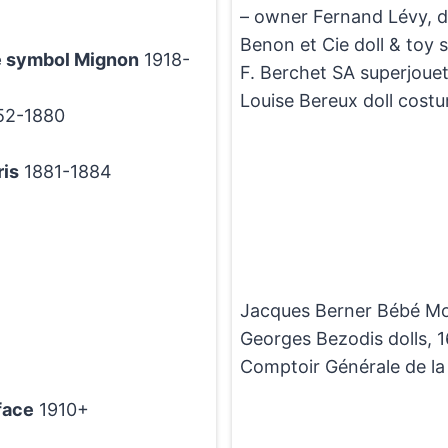
– owner Fernand Lévy, d
Benon et Cie doll & toy
e symbol Mignon
1918-
F. Berchet SA superjouet
Louise Bereux doll cost
52-1880
ris
1881-1884
Jacques Berner Bébé Mo
Georges Bezodis dolls, 
Comptoir Générale de la
face
1910+