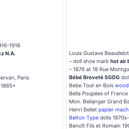
916-1918
Louis Gustave Beaudelot
z N.A.
– doll shoe mark
hot air 
– 1876 at 18 Rue Montgol
Bébé Breveté SGDG
dol
Servan, Paris
Bebe Tout en Bois
wood 
 1865+
Bella Poupées of France
Mon. Bellanger Grand Baz
Henri Bellet
papier mach
Belton Type
dolls 1870s
Benoît Fils et Romain 1