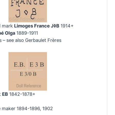
ll mark
Limoges France J◊B
1914+
é Olga
1889-1911
s – see also Gerbaulet Frères
k
EB
1842-1878+
e maker 1894-1896, 1902